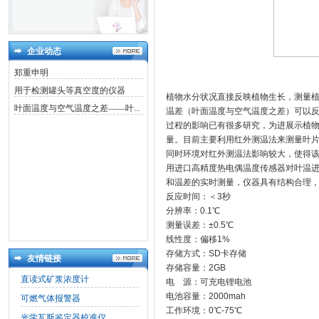
企业动态
郑重申明
用于检测罐头等真空度的仪器
植物水分状况直接反映植物生长，测量
叶面温度与空气温度之差——叶...
温差（叶面温度与空气温度之差）可以
过程的影响已有很多研究，为进展示植物
量。目前主要利用红外测温法来测量叶
同时环境对红外测温法影响较大，使得
用进口高精度热电偶温度传感器对叶温
和温差的实时测量，仪器具有结构合理
反应时间：＜3秒
分辨率：0.1℃
测量误差：±0.5℃
线性度：偏移1%
存储方式：SD卡存储
友情链接
存储容量：2GB
直读式矿浆浓度计
电 源：可充电锂电池
电池容量：2000mah
可燃气体报警器
工作环境：0℃-75℃
光学瓦斯鉴定器校准仪