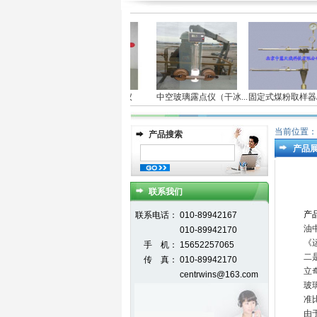
台式真空度测定仪
中空玻璃露点仪（干冰...
固定式煤粉取样器/飞.
当前位置：
产品搜索
产品
联系我们
产
联系电话：
010-89942167
油
010-89942170
《
手 机：
15652257065
二
传 真：
010-89942170
立
centrwins@163.com
玻
准
由