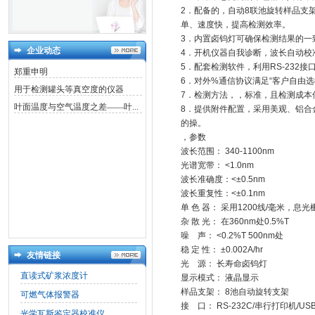
2．配备的，自动8联池旋转样品支
单、速度快，提高检测效率。
3．内置卤钨灯可确保检测结果的一
企业动态
4．开机仪器自我诊断，波长自动校
5．配套检测软件，利用RS-232
郑重申明
6．对外%通信协议满足“客户自由
用于检测罐头等真空度的仪器
7．检测方法，，标准，且检测成本
叶面温度与空气温度之差——叶...
8．提供附件配置，采用美观、铝合
的操。
，参数
波长范围： 340-1100nm
光谱宽带： <1.0nm
波长准确度：<±0.5nm
波长重复性：<±0.1nm
单 色 器： 采用1200线/毫米，息
杂 散 光： 在360nm处0.5%T
噪 声： <0.2%T 500nm处
稳 定 性： ±0.002A/hr
友情链接
光 源： 长寿命卤钨灯
直读式矿浆浓度计
显示模式： 液晶显示
样品支架： 8池自动旋转支架
可燃气体报警器
接 口： RS-232C/串行打印机/US
光学瓦斯鉴定器校准仪