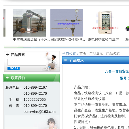
仪
中空玻璃露点仪（干冰...
固定式煤粉取样器/飞...
继电保护试验电源屏
海立
当前位置：
首页
- 产品展示 - 产品名称
产品搜索
产品展示
八合一食品安全
联系我们
型号：
产品介绍：
联系电话：
010-89942167
食品，快速检测仪（八合一）是一
010-89942170
结果的快速检测仪器。
手 机：
15652257065
本产品适用于农业基地、集贸市场
传 真：
010-89942170
品生产企业、农业生产基地、农贸
centrwins@163.com
门食品(农产品)，进行检测及控制。
性能特点：
1．采用，息光栅的单色器，具有，