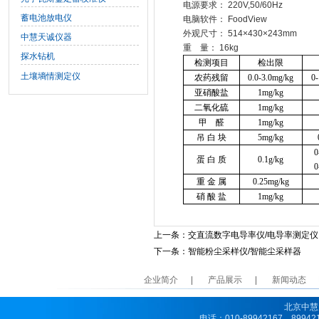
电源要求： 220V,50/60Hz
蓄电池放电仪
电脑软件： FoodView
外观尺寸： 514×430×243mm
中慧天诚仪器
重 量： 16kg
探水钻机
检测项目
检出限
土壤墒情测定仪
农药残留
0.0-3.0mg/kg
0
亚硝酸盐
1mg/kg
二氧化硫
1mg/kg
甲
醛
1mg/kg
吊 白 块
5mg/kg
0
蛋 白 质
0.1g/kg
0
重 金 属
0.25mg/kg
硝 酸 盐
1mg/kg
上一条：
交直流数字电导率仪/电导率测定仪
下一条：
智能粉尘采样仪/智能尘采样器
企业简介
产品展示
新闻动态
北京中慧
电话：010-89942167、8994