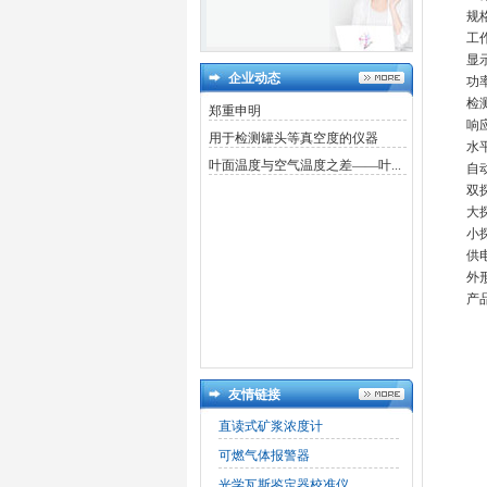
规
工作
显
企业动态
功率
检测
郑重申明
响
用于检测罐头等真空度的仪器
水平
叶面温度与空气温度之差——叶...
自
双
大探
小探
供
外形
产品
友情链接
直读式矿浆浓度计
可燃气体报警器
光学瓦斯鉴定器校准仪