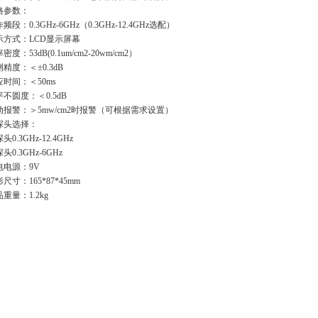
格参数：
频段：0.3GHz-6GHz（0.3GHz-12.4GHz选配）
示方式：LCD显示屏幕
密度：53dB(0.1um/cm2-20wm/cm2）
精度：＜±0.3dB
应时间：＜50ms
不圆度：＜0.5dB
动报警：＞5mw/cm2时报警（可根据需求设置）
探头选择：
头0.3GHz-12.4GHz
头0.3GHz-6GHz
电电源：9V
尺寸：165*87*45mm
重量：1.2kg