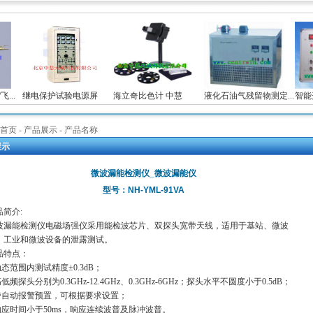
..
继电保护试验电源屏
海立奇比色计 中慧
液化石油气残留物测定...
智能开
首页
- 产品展示 - 产品名称
展示
微波漏能检测仪_微波漏能仪
型号：NH-YML-91VA
品简介:
波漏能检测仪电磁场强仪采用能检波芯片、双探头宽带天线，适用于基站、微波
、工业和微波设备的泄露测试。
品特点：
动态范围内测试精度±0.3dB；
高低频探头分别为0.3GHz-12.4GHz、0.3GHz-6GHz；探头水平不圆度小于0.5dB；
.带自动报警预置，可根据要求设置；
.响应时间小于50ms，响应连续波普及脉冲波普。