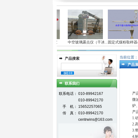
台式真空度测定仪
中空玻璃露点仪（干冰...
固定式煤粉取样器/飞.
当前位置：
产品搜索
产品
联系我们
产
联系电话：
010-89942167
微
010-89942170
炉
手 机：
15652257065
产
传 真：
010-89942170
1.
centrwins@163.com
2.
3
4