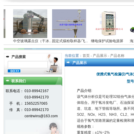
中空玻璃露点仪（干冰...
固定式煤粉取样器/飞...
继电保护试验电源屏
海立
当前位置：
首页
- 产品展示 - 产品名称
产品搜索
产品展示
便携式氢气检漏仪/气体
联系我们
型号
产品介绍
:
联系电话：
010-89942167
该气体分析仪是可处理32组份气体
010-89942170
体组合。用于氢冷发电厂、石油探
手 机：
15652257065
道、坑道、地下管线等场所。换不同的
传 真：
010-89942170
SO2、NOx、H2S、NH3、CL
centrwins@163.com
适合于氢气管路泄漏的定量检测和
规格参数：
重复精度：±1%~2%