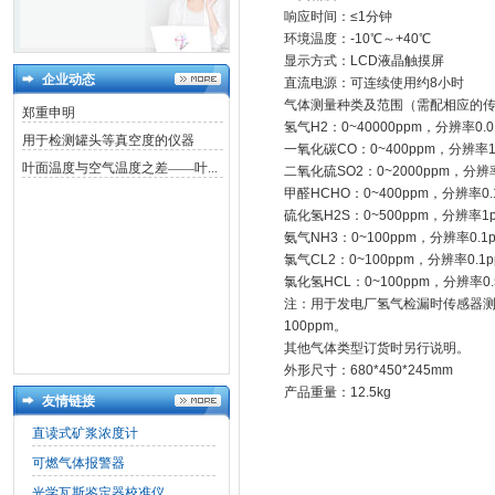
响应时间：≤1分钟
环境温度：-10℃～+40℃
显示方式：LCD液晶触摸屏
企业动态
直流电源：可连续使用约8小时
气体测量种类及范围（需配相应的
郑重申明
氢气H2：0~40000ppm，分辨率0.0
用于检测罐头等真空度的仪器
一氧化碳CO：0~400ppm，分辨率1
叶面温度与空气温度之差——叶...
二氧化硫SO2：0~2000ppm，分辨率
甲醛HCHO：0~400ppm，分辨率0.
硫化氢H2S：0~500ppm，分辨率1
氨气NH3：0~100ppm，分辨率0.1
氯气CL2：0~100ppm，分辨率0.1p
氯化氢HCL：0~100ppm，分辨率0.
注：用于发电厂氢气检漏时传感器测量范
100ppm。
其他气体类型订货时另行说明。
外形尺寸：680*450*245mm
产品重量：12.5kg
友情链接
直读式矿浆浓度计
可燃气体报警器
光学瓦斯鉴定器校准仪