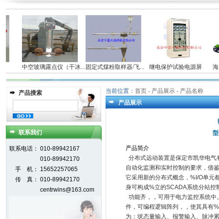
仪
中空玻璃露点仪（干冰...
固定式煤粉取样器/飞...
继电保护试验电源屏
海立
当前位置：
首页
- 产品展示 - 产品名称
产品搜索
产品展示
联系我们
型
产
品
简
介
联系电话：
010-89942167
分布式远动装置是保定市凯华电气
010-89942170
自动化监测和实时控制的要求，借
手 机：
15652257065
它采用新的分布式概念，%I/O单元
传 真：
010-89942170
身可构成%立的SCADA系统分站控
centrwins@163.com
功能齐，，可用于电力监控系统中。
件，可编程逻辑阵列，，使其具有
为：状态量输入、报警输入、脉冲累