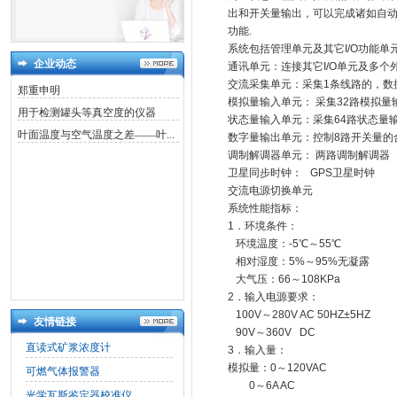
出和开关量输出，可以完成诸如自动
功能.
系统包括管理单元及其它I/O功能单
企业动态
通讯单元：连接其它I/O单元及多
交流采集单元：采集1条线路的，数
郑重申明
模拟量输入单元： 采集32路模拟量
用于检测罐头等真空度的仪器
状态量输入单元：采集64路状态量
叶面温度与空气温度之差——叶...
数字量输出单元：控制8路开关量的
调制解调器单元： 两路调制解调器
卫星同步时钟： GPS卫星时钟
交流电源切换单元
系统性能指标：
1．环境条件：
环境温度：-5℃～55℃
相对湿度：5%～95%无凝露
大气压：66～108KPa
2．输入电源要求：
100V～280V AC 50HZ±5HZ
友情链接
90V～360V DC
直读式矿浆浓度计
3．输入量：
模拟量：0～120VAC
可燃气体报警器
0～6A AC
光学瓦斯鉴定器校准仪