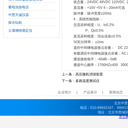
状态量：24VDC 48VDC 110VDC 
蓄电池放电仪
直流量：+10V +5V 4～20mA可选
脉冲量：脉冲宽度≥20ms
中慧天诚仪器
4．系统性能指标：
探水钻机
交流采样精度：U、I≤0.2%
土壤墒情测定仪
P、Q≤0.5%
直流采样精度：综合误差≤0.5%
SOE分辩率： ≤2ms
遥控中间继电器接点容量： DC 220
有载调压中间继电器接点容量：AC 22
通道接收电平：-40dB～0dB
通道中心频率：1700HZ±400 3000
上一条：
高压微机消谐装置
下一条：
多路温度测试仪
企业简介
产品展示
新闻动态
北京中慧
电话：010-89942167、8994
地址：北京市西城
京公网