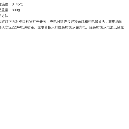
境温度：0~45℃
品重量：800g
用方法：
找矿灯正面对准目标物打开开关，充电时请连接好紫光灯和冲电器插头，将电源插
接入交流220V电源插座。充电器指示灯红色时表示在充电、绿色时表示电池已经充
。