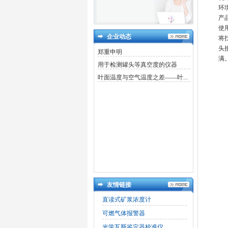
环
产
使
企业动态
将
头
郑重申明
满
用于检测罐头等真空度的仪器
叶面温度与空气温度之差——叶...
友情链接
直读式矿浆浓度计
可燃气体报警器
光学瓦斯鉴定器校准仪