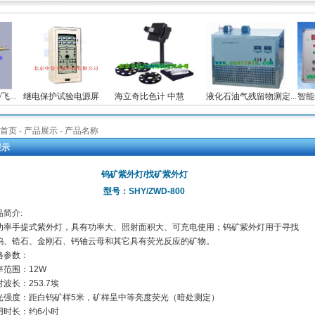
..
继电保护试验电源屏
海立奇比色计 中慧
液化石油气残留物测定...
智能
首页
- 产品展示 - 产品名称
展示
钨矿紫外灯/找矿紫外灯
型号：SHY/ZWD-800
品简介
:
功率手提式紫外灯，具有功率大、照射面积大、可充电使用；钨矿紫外灯用于寻找
钨、锆石、金刚石、钙铀云母和其它具有荧光反应的矿物。
格参数：
率范围：12W
波长：253.7埃
光强度：距白钨矿样5米，矿样呈中等亮度荧光（暗处测定）
用时长：约6小时