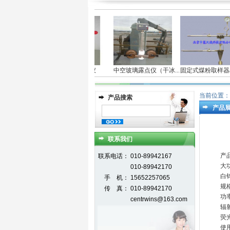
台式真空度测定仪
中空玻璃露点仪（干冰...
固定式煤粉取样器/飞.
当前位置：
产品搜索
产品
联系我们
产
联系电话：
010-89942167
大
010-89942170
白
手 机：
15652257065
规
传 真：
010-89942170
功
centrwins@163.com
辐射
荧
使