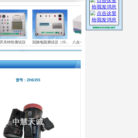
开关特性测试仪
回路电阻测试仪（10...
八合一食品安全快速检...
台式真空度
货号：ZH6355