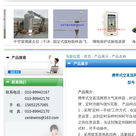
仪
中空玻璃露点仪（干冰...
固定式煤粉取样器/飞...
继电保护试验电源屏
海立
当前位置：
首页
- 产品展示 - 产品名称
产品搜索
产品展示
携带式交直流两
联系我们
型号：
产
品
简
介
:
联系电话：
010-89942167
携带式交直流两用大气采样器，对定
010-89942170
便，定时功能%强%完善。 产品特
手 机：
15652257065
1．采用“定时—手动”工作方式，在
传 真：
010-89942170
意设置，达到定时采样时间时可自动停
centrwins@163.com
之间任意设置，当达到预定间隔时
式时，可手动操作。
2．采用双泵双电机结构，流量稳定