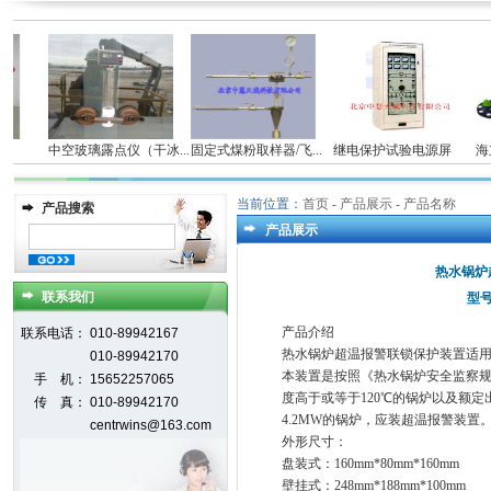
仪
中空玻璃露点仪（干冰...
固定式煤粉取样器/飞...
继电保护试验电源屏
海立
当前位置：
首页
- 产品展示 - 产品名称
产品搜索
产品展示
热水锅炉
联系我们
型号
产品介绍
联系电话：
010-89942167
热水锅炉超温报警联锁保护装置适
010-89942170
本装置是按照《热水锅炉安全监察规
手 机：
15652257065
度高于或等于120℃的锅炉以及额定
传 真：
010-89942170
4.2MW的锅炉，应装超温报警装置
centrwins@163.com
外形尺寸：
盘装式：160mm*80mm*160mm
壁挂式：248mm*188mm*100mm