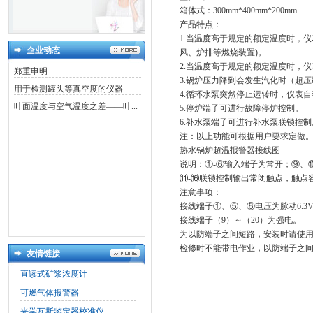
箱体式：300mm*400mm*200mm
产品特点：
1.当温度高于规定的额定温度时，
企业动态
风、炉排等燃烧装置)。
2.当温度高于规定的额定温度时，
郑重申明
3.锅炉压力降到会发生汽化时（超
用于检测罐头等真空度的仪器
4.循环水泵突然停止运转时，仪表
叶面温度与空气温度之差——叶...
5.停炉端子可进行故障停炉控制。
6.补水泵端子可进行补水泵联锁控制
注：以上功能可根据用户要求定做
热水锅炉超温报警器接线图
说明：①-⑥输入端子为常开；⑨、
⑾-⒃联锁控制输出常闭触点，触点容量
注意事项：
接线端子①、⑤、⑥电压为脉动6.3V～
接线端子（9）～（20）为强电。
为以防端子之间短路，安装时请使
检修时不能带电作业，以防端子之
友情链接
直读式矿浆浓度计
可燃气体报警器
光学瓦斯鉴定器校准仪