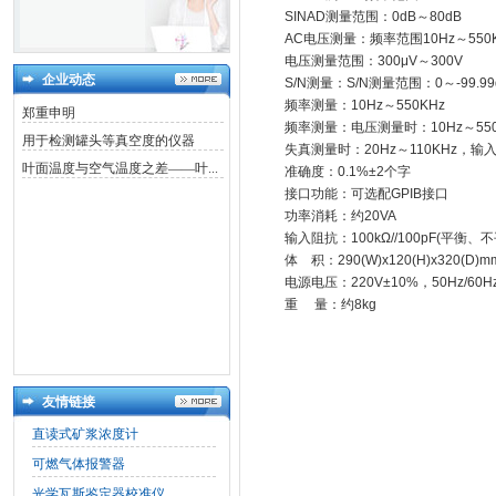
SINAD测量范围：0dB～80dB
AC电压测量：频率范围10Hz～550KH
电压测量范围：300μV～300V
企业动态
S/N测量：S/N测量范围：0～-99.99
频率测量：10Hz～550KHz
郑重申明
频率测量：电压测量时：10Hz～550
用于检测罐头等真空度的仪器
失真测量时：20Hz～110KHz，输入
叶面温度与空气温度之差——叶...
准确度：0.1%±2个字
接口功能：可选配GPIB接口
功率消耗：约20VA
输入阻抗：100kΩ//100pF(平衡、不
体 积：290(W)x120(H)x320(D)m
电源电压：220V±10%，50Hz/60H
重 量：约8kg
友情链接
直读式矿浆浓度计
可燃气体报警器
光学瓦斯鉴定器校准仪