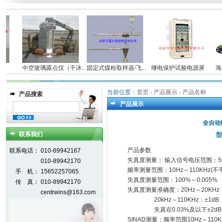
仪
中空玻璃露点仪（干冰...
固定式煤粉取样器/飞...
继电保护试验电源屏
海立
当前位置：
首页
- 产品展示 - 产品名称
产品搜索
产品展示
全自动
联系我们
型
产品参数
联系电话：
010-89942167
失真度测量： 输入信号电压范围：50
010-89942170
频率测量范围：10Hz～110KHz(不平
手 机：
15652257065
失真度测量范围：100%～0.005%
传 真：
010-89942170
失真度测量准确度：20Hz～20KHz：±
centrwins@163.com
20kHz～110KHz：±1dB
失真在0.03%及以下±2dB
SINAD测量：频率范围10Hz～110KH